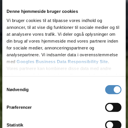
Denne hjemmeside bruger cookies
Vi bruger cookies til at tilpasse vores indhold og
annoncer, til at vise dig funktioner til sociale medier og til
at analysere vores trafik. Vi deler også oplysninger om
din brug af vores hjemmeside med vores partnere inden
for sociale medier, annonceringspartnere og
analysepartnere. Vi indsamler data i overensstemmelse
med
Googles Business Data Responsibility Site
.
Vores partnere kan kombinere disse data med andre
oplysninger, du har givet dem, eller som de har indsamlet
fra din brug af deres tjenester.
Samtykkevalg
Nødvendig
Tilføj filer (max 5)
Se Cookie & Privatlivspolitik
her
Præferencer
Bliv kontaktet
Statistik