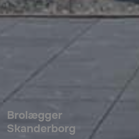
Brolægger
Skanderborg