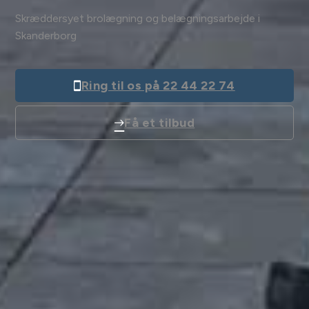
Skræddersyet brolægning og belægningsarbejde i
Skanderborg
Ring til os på 22 44 22 74
Få et tilbud
Få et tilbud
Vi vender tilbage hurtigst muligt.