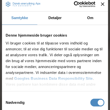
Samtykke
Detaljer
Om
Denne hjemmeside bruger cookies
Vi bruger cookies til at tilpasse vores indhold og
annoncer, til at vise dig funktioner til sociale medier og til
at analysere vores trafik. Vi deler også oplysninger om
din brug af vores hjemmeside med vores partnere inden
for sociale medier, annonceringspartnere og
analysepartnere. Vi indsamler data i overensstemmelse
med
Googles Business Data Responsibility Site
.
Vores partnere kan kombinere disse data med andre
oplysninger, du har givet dem, eller som de har indsamlet
Tilføj filer (max 5)
fra din brug af deres tjenester.
Samtykkevalg
Nødvendig
Se Cookie & Privatlivspolitik
her