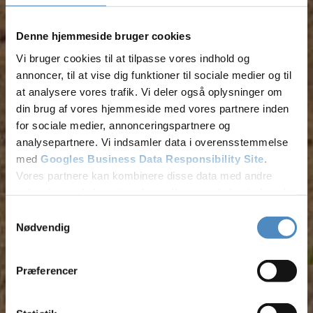
Fjern
Denne hjemmeside bruger cookies
Vi bruger cookies til at tilpasse vores indhold og
annoncer, til at vise dig funktioner til sociale medier og til
at analysere vores trafik. Vi deler også oplysninger om
din brug af vores hjemmeside med vores partnere inden
for sociale medier, annonceringspartnere og
analysepartnere. Vi indsamler data i overensstemmelse
med
Googles Business Data Responsibility Site
.
Vores partnere kan kombinere disse data med andre
oplysninger, du har givet dem, eller som de har indsamlet
fra din brug af deres tjenester.
Samtykkevalg
Nødvendig
Se Cookie & Privatlivspolitik
her
Præferencer
Tilføj filer (max 5)